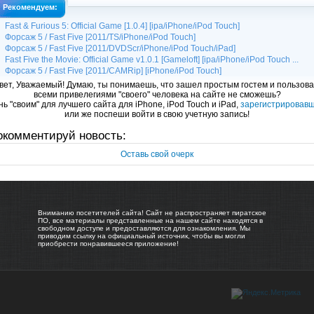
Рекомендуем:
Fast & Furious 5: Official Game [1.0.4] [ipa/iPhone/iPod Touch]
Форсаж 5 / Fast Five [2011/TS/iPhone/iPod Touch]
Форсаж 5 / Fast Five [2011/DVDScr/iPhone/iPod Touch/iPad]
Fast Five the Movie: Official Game v1.0.1 [Gameloft] [ipa/iPhone/iPod Touch ...
Форсаж 5 / Fast Five [2011/CAMRip] [iPhone/iPod Touch]
вет, Уважаемый! Думаю, ты понимаешь, что зашел простым гостем и пользова
всеми привелегиями "своего" человека на сайте не сможешь?
ь "своим" для лучшего сайта для iPhone, iPod Touch и iPad,
зарегистрировав
или же поспеши войти в свою учетную запись!
окомментируй новость:
Оставь свой очерк
Вниманию посетителей сайта! Сайт не распространяет пиратское
ПО, все материалы представленные на нашем сайте находятся в
свободном доступе и предоставляются для ознакомления. Мы
приводим ссылку на официальный источник, чтобы вы могли
приобрести понравившееся приложение!