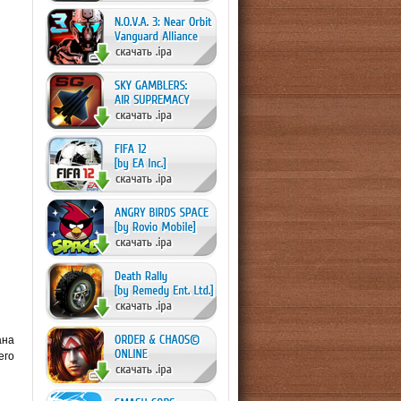
ана
его