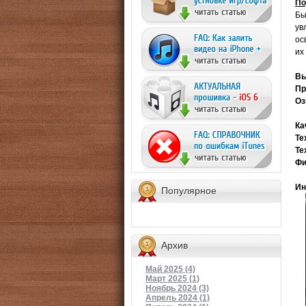
По
Бы
ув
ос
их
Вы
Пр
Оз
Ка
Те
Те
Фи
Ин
Популярное
Архив
Май 2025 (4)
Март 2025 (1)
Ноябрь 2024 (3)
Апрель 2024 (1)