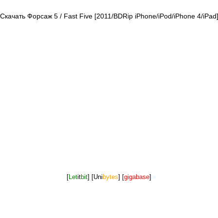
Скачать Форсаж 5 / Fast Five [2011/BDRip iPhone/iPod/iPhone 4/iPad
[
Let
it
bit
]
[Uni
bytes
]
[
gigabase
]