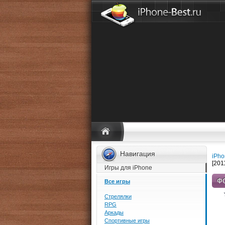
Навигация
iPho
[201
Игры для iPhone
ФО
Все игры
Стрелялки
RPG
Аркады
Спортивные игры