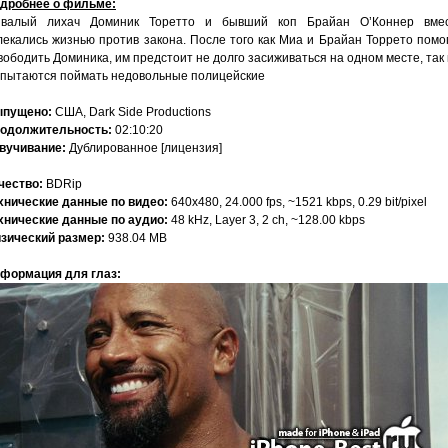
дробнее о фильме:
валый лихач Доминик Торетто и бывший коп Брайан О’Коннер вме
лекались жизнью против закона. После того как Миа и Брайан Торрето помо
вободить Доминика, им предстоит не долго засиживаться на одном месте, так 
 пытаются поймать недовольные полицейские
пущено:
США, Dark Side Productions
одолжительность:
02:10:20
вучивание:
Дублированное [лицензия]
чество:
BDRip
хнические данные по видео:
640x480, 24.000 fps, ~1521 kbps, 0.29 bit/pixel
хнические данные по аудио:
48 kHz, Layer 3, 2 ch, ~128.00 kbps
зический размер:
938.04 MB
формация для глаз: