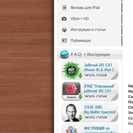
Фильмы для iPad
Обои + HD
Инструкции и статьи
Публикации
F.A.Q. + Инструкции
На
На
Сн
По
Сн
Уч
Бр
Ка