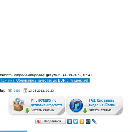
Новость отредактировал:
greyfrut
- 14-08-2012, 01:43
Причина: Обновилось качество до BDRip (лицензия)
Max
6356
13-08-2012, 02:23
Поделиться…