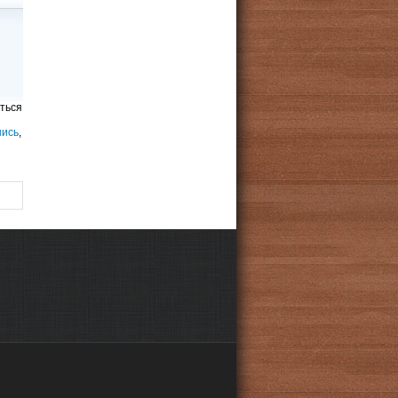
ться
шись
,