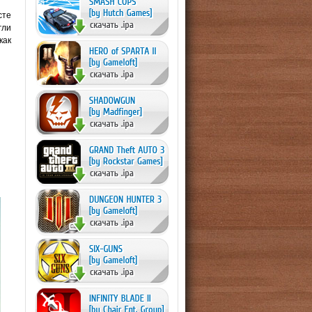
сте
гли
как