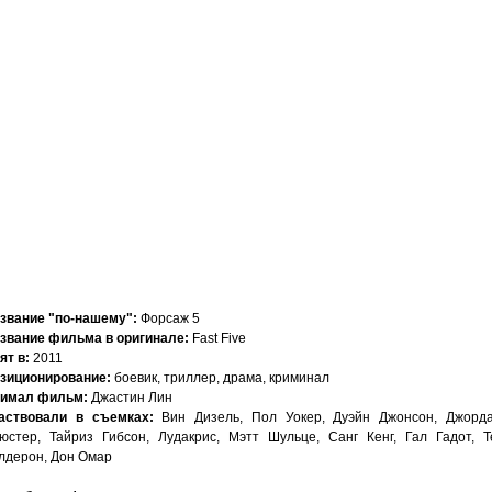
звание "по-нашему":
Форсаж 5
звание фильма в оригинале:
Fast Five
ят в:
2011
зиционирование:
боевик, триллер, драма, криминал
имал фильм:
Джастин Лин
аствовали в съемках:
Вин Дизель, Пол Уокер, Дуэйн Джонсон, Джорд
юстер, Тайриз Гибсон, Лудакрис, Мэтт Шульце, Санг Кенг, Гал Гадот, Т
лдерон, Дон Омар