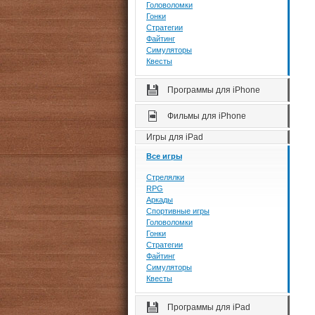
Головоломки
Гонки
Стратегии
Файтинг
Симуляторы
Квесты
Программы для iPhone
Фильмы для iPhone
Игры для iPad
Все игры
Стрелялки
RPG
Аркады
Спортивные игры
Головоломки
Гонки
Стратегии
Файтинг
Симуляторы
Квесты
Программы для iPad