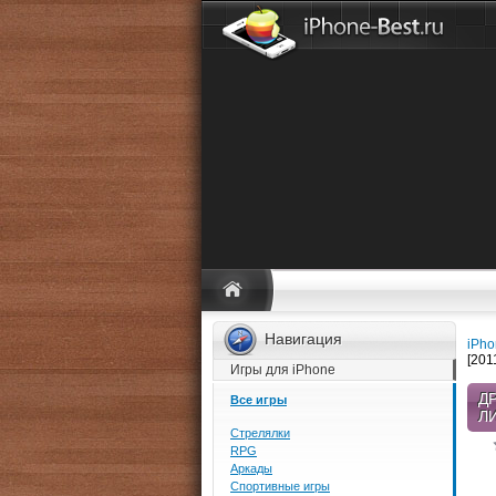
Навигация
iPho
[201
Игры для iPhone
Д
Все игры
ЛИ
Стрелялки
RPG
Аркады
Спортивные игры