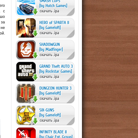
его
а с
ошо
 за
 не
ой.