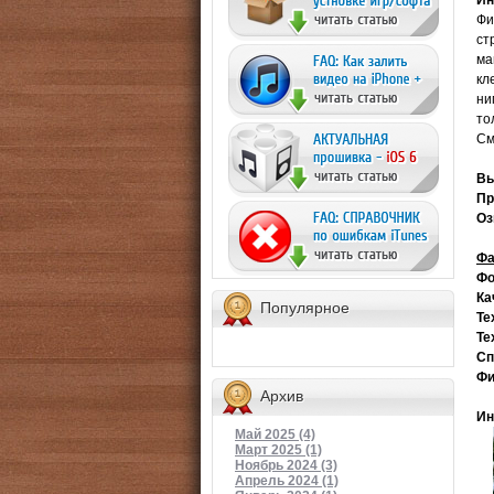
Ин
Фи
ст
ма
кл
ни
то
См
Вы
Пр
Оз
Фа
Фо
Ка
Популярное
Те
Те
Сп
Фи
Архив
Ин
Май 2025 (4)
Март 2025 (1)
Ноябрь 2024 (3)
Апрель 2024 (1)