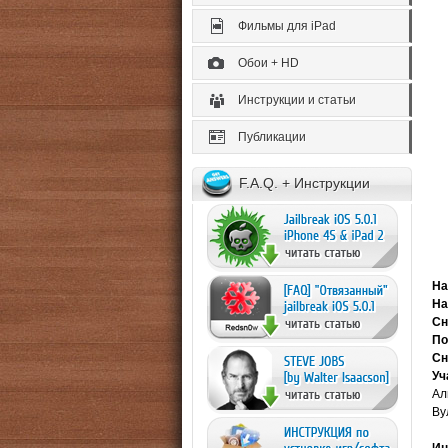
Фильмы для iPad
Обои + HD
Инструкции и статьи
Публикации
F.A.Q. + Инструкции
На
На
Сн
По
Сн
Уч
Ал
Ву