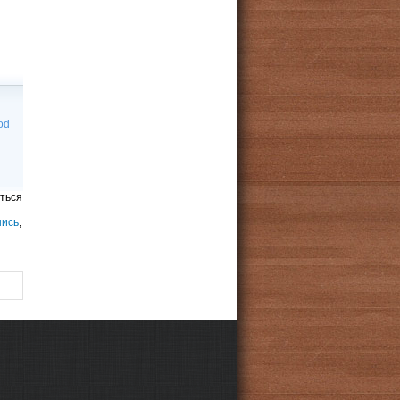
od
ться
шись
,