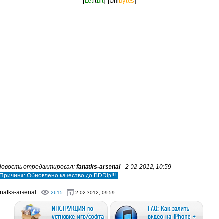
[
Let
it
bit
]
[Uni
bytes
]
Новость отредактировал:
fanatks-arsenal
- 2-02-2012, 10:59
Причина: Обновлено качество до BDRip!!!
natks-arsenal
2615
2-02-2012, 09:59