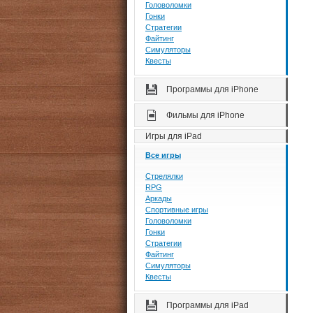
Головоломки
Гонки
Стратегии
Файтинг
Симуляторы
Квесты
Программы для iPhone
Фильмы для iPhone
Игры для iPad
Все игры
Стрелялки
RPG
Аркады
Спортивные игры
Головоломки
Гонки
Стратегии
Файтинг
Симуляторы
Квесты
Программы для iPad