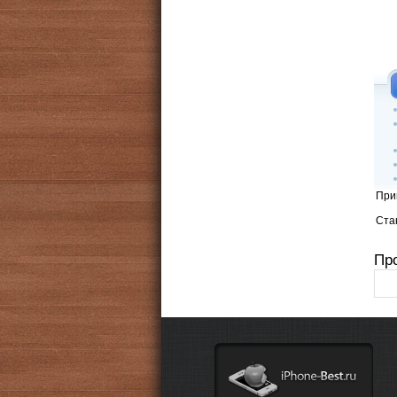
При
Стан
Пр