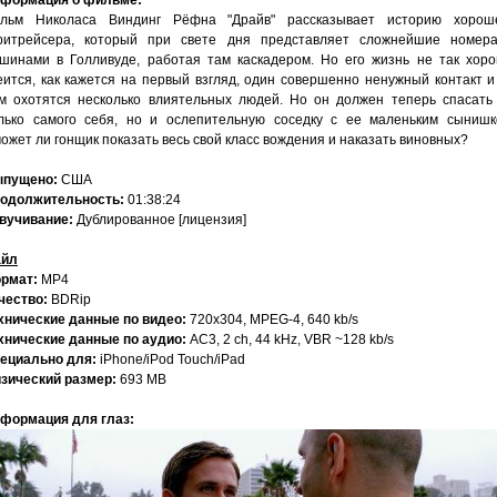
формация о фильме:
льм Николаса Виндинг Рёфна "Драйв" рассказывает историю хорош
ритрейсера, который при свете дня представляет сложнейшие номер
шинами в Голливуде, работая там каскадером. Но его жизнь не так хор
еится, как кажется на первый взгляд, один совершенно ненужный контакт и
м охотятся несколько влиятельных людей. Но он должен теперь спасать
лько самого себя, но и ослепительную соседку с ее маленьким сынишк
ожет ли гонщик показать весь свой класс вождения и наказать виновных?
пущено:
США
одолжительность:
01:38:24
вучивание:
Дублированное [лицензия]
йл
рмат:
MP4
чество:
BDRip
хнические данные по видео:
720x304, MPEG-4, 640 kb/s
хнические данные по аудио:
AC3, 2 ch, 44 kHz, VBR ~128 kb/s
ециально для:
iPhone/iPod Touch/iPad
зический размер:
693 MB
формация для глаз: