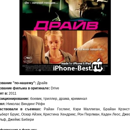
звание "по-нашему":
Драйв
звание фильма в оригинале:
Drive
ят в:
2011
зиционирование:
боевик, триллер, драма, криминал
ял:
Николас Виндинг Рёфн
аствовали в съемках:
Райан Гослинг, Кэри Маллиган, Брайан Крэнст
ьберт Брукс, Оскар Айзек, Кристина Хендрикс, Рон Перлман, Каден Леос, Дж
льф, Джеймс Бибери