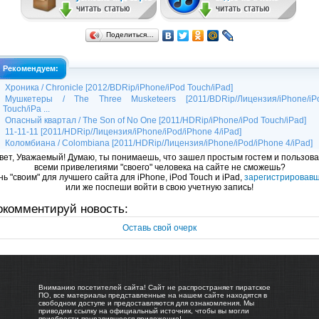
Поделиться…
Рекомендуем:
Хроника / Chronicle [2012/BDRip/iPhone/iPod Touch/iPad]
Мушкетеры / The Three Musketeers [2011/BDRip/Лицензия/iPhone/iP
Touch/iPa ...
Опасный квартал / The Son of No One [2011/HDRip/iPhone/iPod Touch/iPad]
11-11-11 [2011/HDRip/Лицензия/iPhone/iPod/iPhone 4/iPad]
Коломбиана / Colombiana [2011/HDRip/Лицензия/iPhone/iPod/iPhone 4/iPad]
вет, Уважаемый! Думаю, ты понимаешь, что зашел простым гостем и пользова
всеми привелегиями "своего" человека на сайте не сможешь?
ь "своим" для лучшего сайта для iPhone, iPod Touch и iPad,
зарегистрировав
или же поспеши войти в свою учетную запись!
окомментируй новость:
Оставь свой очерк
Вниманию посетителей сайта! Сайт не распространяет пиратское
ПО, все материалы представленные на нашем сайте находятся в
свободном доступе и предоставляются для ознакомления. Мы
приводим ссылку на официальный источник, чтобы вы могли
приобрести понравившееся приложение!