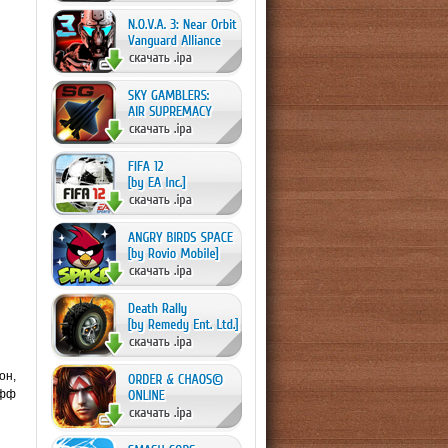
он,
ефф