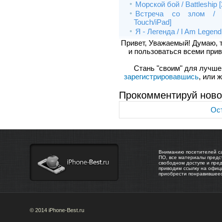
Морской бой / Battleship 
Встреча со злом / Me
Touch/iPad]
Я - Легенда / I Am Legend
Привет, Уважаемый! Думаю, 
и пользоваться всеми прив
Стань "своим" для лучшего
зарегистрировавшись
, или 
Прокомментируй ново
Ост
Вниманию посетителей са
ПО, все материалы предс
свободном доступе и пре
приводим ссылку на офиц
приобрести понравившее
© 2014 iPhone-Best.ru