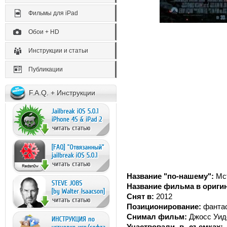
Фильмы для iPad
Обои + HD
Инструкции и статьи
Публикации
F.A.Q. + Инструкции
Название "по-нашему":
Мс
Название фильма в ориги
Снят в:
2012
Позиционирование:
фантас
Снимал фильм:
Джосс Уид
Участвовали в съемках