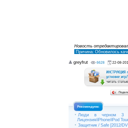
Новость отредактирова
Причина: Обновилось каче
greyfrut
6628
22-08-201
Подел
Рекомендуем:
Люди в черном 3 / 
Лицензия/iPhone/iPod Touch
Защитник / Safe [2012/DV