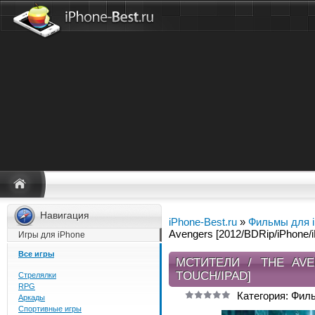
Навигация
iPhone-Best.ru
»
Фильмы для 
Avengers [2012/BDRip/iPhone/i
Игры для iPhone
Все игры
МСТИТЕЛИ / THE AVEN
TOUCH/IPAD]
Стрелялки
RPG
Категория: Фил
Аркады
Спортивные игры