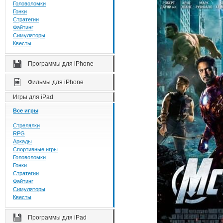
Головоломки
Гонки
Стратегии
Файтинг
Симуляторы
Квесты
Программы для iPhone
Фильмы для iPhone
Игры для iPad
Все игры
Стрелялки
RPG
Аркады
Спортивные игры
Головоломки
Гонки
Стратегии
Файтинг
Симуляторы
Квесты
Программы для iPad