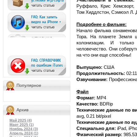
Руффало, Крис Хемсворт, 
Том Хиддлстон, Сэмюэл Л. Д
Подробнее о фильме:
Начало фильма ознаменова
Тора. На планете Земля ц
колонизации. И только
человечество. Они соберут
на что они еще способны!
Выпущено:
США
Продолжительность:
02:11
Озвучивание:
Профессиона
Популярное
Файл
Формат:
MP4
Качество:
BDRip
Архив
Технические данные по в
avg, 0.21 bit/pixel
Май 2025 (4)
Технические данные по а
Март 2025 (1)
Специально для:
iPad, iPh
Ноябрь 2024 (3)
Апрель 2024 (1)
Физический размер:
985.5