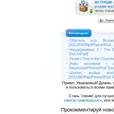
Подел
Рекомендуем:
Обитель зла: Возмез
[2012/HDRip/iPhone/iPod ..
Неудержимые 2 / The Ex
Touch/iPad]
Узник / One in the Chambe
Игры киллеров / As
Лицензия/iPhone/iPod Touc
Шпион, выйди вон!
[2011/BDRip/iPhone/iPod To
Привет, Уважаемый! Думаю, 
и пользоваться всеми прив
Стань "своим" для лучшего
зарегистрировавшись
, или 
Прокомментируй ново