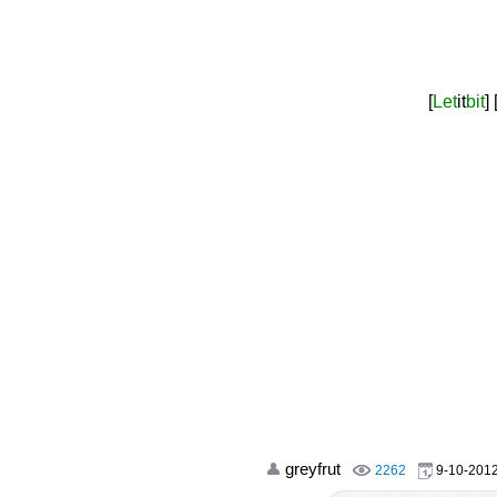
[
Let
it
bit
]
greyfrut
2262
9-10-2012