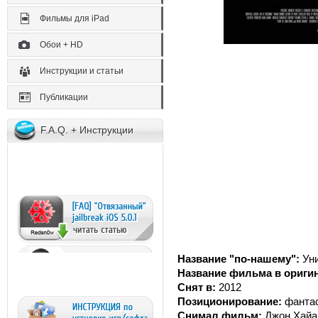
Фильмы для iPad
Обои + HD
Инструкции и статьи
Публикации
F.A.Q. + Инструкции
Название "по-нашему":
Ун
Название фильма в ориги
Снят в:
2012
Позиционирование:
фантас
Снимал фильм:
Джон Хай