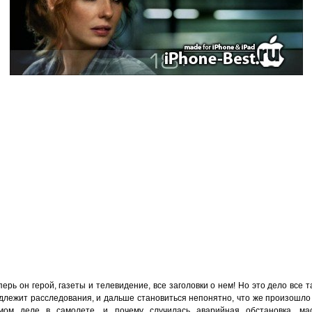
перь он герой, газеты и телевидение, все заголовки о нем! Но это дело все т
длежит расследования, и дальше становиться непонятно, что же произошло
мом деле в самолете, и почему случилась аварийная обстановка, ма