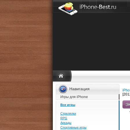
Навигация
iPho
[201
Игры для iPhone
ЭК
Все игры
Стрелялки
RPG
Аркады
Спортивные игры