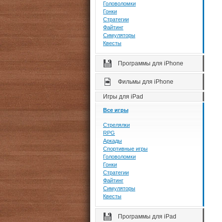
Головоломки
Гонки
Стратегии
Файтинг
Симуляторы
Квесты
Программы для iPhone
Фильмы для iPhone
Игры для iPad
Все игры
Стрелялки
RPG
Аркады
Спортивные игры
Головоломки
Гонки
Стратегии
Файтинг
Симуляторы
Квесты
Программы для iPad