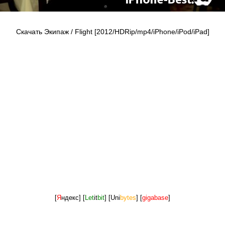
Скачать Экипаж / Flight [2012/HDRip/mp4/iPhone/iPod/iPad]
[
Я
ндекс]
[
Let
it
bit
]
[Uni
bytes
]
[
gigabase
]