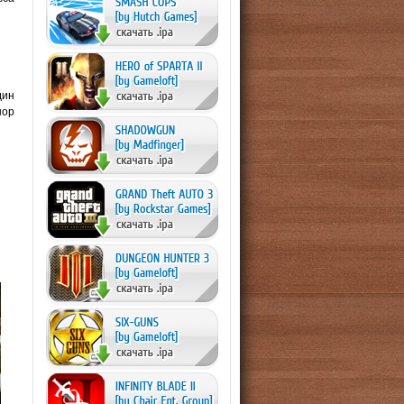
дин
нор