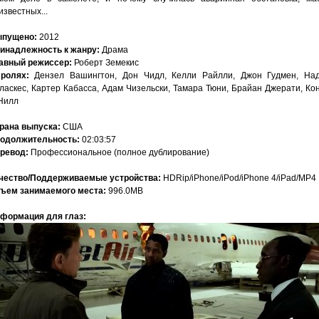
известных...
пущено:
2012
инадлежность к жанру:
Драма
авный режиссер:
Роберт Земекис
ролях:
Дензел Вашингтон, Дон Чидл, Келли Райлли, Джон Гудмен, На
ласкес, Картер Кабасса, Адам Чизельски, Тамара Тюни, Брайан Джерати, Ко
Нилл
рана выпуска:
США
одолжительность:
02:03:57
ревод:
Профессиональное (полное дублирование)
чество/Поддерживаемые устройства:
HDRip/iPhone/iPod/iPhone 4/iPad/MP4
ъем занимаемого места:
996.0MB
формация для глаз: