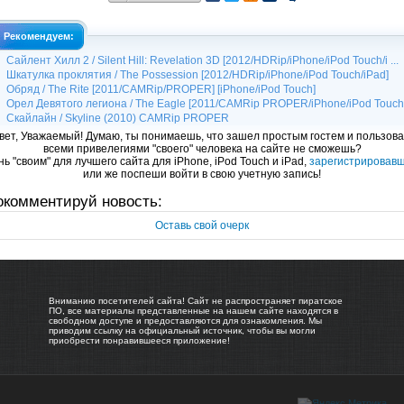
Рекомендуем:
Сайлент Хилл 2 / Silent Hill: Revelation 3D [2012/HDRip/iPhone/iPod Touch/i ...
Шкатулка проклятия / The Possession [2012/HDRip/iPhone/iPod Touch/iPad]
Обряд / The Rite [2011/CAMRip/PROPER] [iPhone/iPod Touch]
Орел Девятого легиона / The Eagle [2011/CAMRip PROPER/iPhone/iPod Touch
Скайлайн / Skyline (2010) CAMRip PROPER
вет, Уважаемый! Думаю, ты понимаешь, что зашел простым гостем и пользова
всеми привелегиями "своего" человека на сайте не сможешь?
ь "своим" для лучшего сайта для iPhone, iPod Touch и iPad,
зарегистрировав
или же поспеши войти в свою учетную запись!
окомментируй новость:
Оставь свой очерк
Вниманию посетителей сайта! Сайт не распространяет пиратское
ПО, все материалы представленные на нашем сайте находятся в
свободном доступе и предоставляются для ознакомления. Мы
приводим ссылку на официальный источник, чтобы вы могли
приобрести понравившееся приложение!