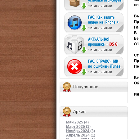
не
Вы
Пр
Гл
В 
Ве
О’
Ст
Пр
Пе
Ка
Об
Популярное
Ин
Архив
Май 2025 (4)
Март 2025 (1)
Ноябрь 2024 (3)
Апрель 2024 (1)