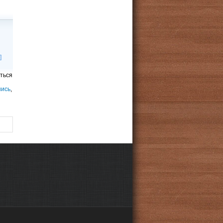
]
ться
шись
,