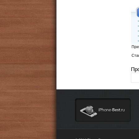
При
Стан
Пр