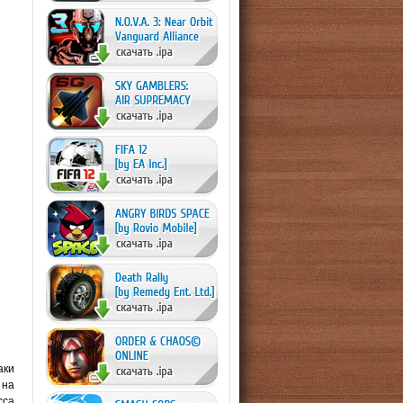
аки
 на
сса