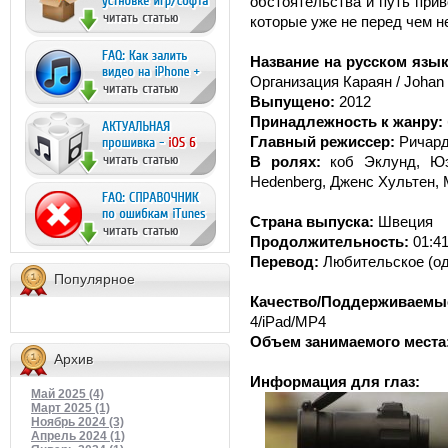
обстоятельства и путь прив
которые уже не перед чем не
Название на русском язык
Организация Караян / Johan F
Выпущено:
2012
Принадлежность к жанру:
Главный режиссер:
Ричард
В ролях:
коб Эклунд, Юэл
Hedenberg, Дженс Хультен, 
Страна выпуска:
Швеция
Продолжительность:
01:41
Перевод:
Любительское (од
Популярное
Качество/Поддерживаемые
4/iPad/MP4
Объем занимаемого места
Архив
Информация для глаз:
Май 2025 (4)
Март 2025 (1)
Ноябрь 2024 (3)
Апрель 2024 (1)