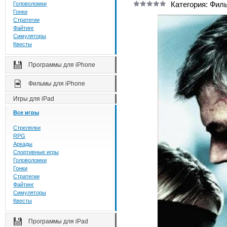
Категория: Фил
Головоломки
Гонки
Стратегии
Файтинг
Симуляторы
Квесты
Программы для iPhone
Фильмы для iPhone
Игры для iPad
Все игры
Стрелялки
RPG
Аркады
Спортивные игры
Головоломки
Гонки
Стратегии
Файтинг
Симуляторы
Квесты
Программы для iPad