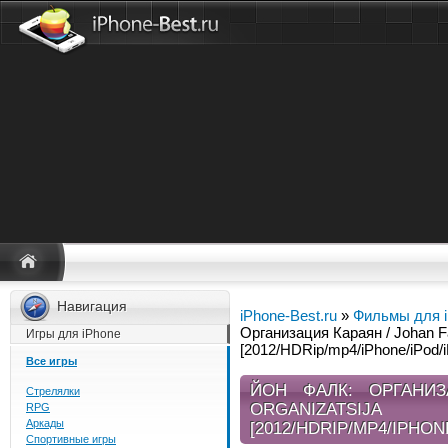
Навигация
iPhone-Best.ru
»
Фильмы для 
Организация Караян / Johan Fa
Игры для iPhone
[2012/HDRip/mp4/iPhone/iPod/i
Все игры
ЙОН ФАЛК: ОРГАНИЗ
Стрелялки
ORGANIZA
RPG
Аркады
[2012/HDRIP/MP4/IPHON
Спортивные игры