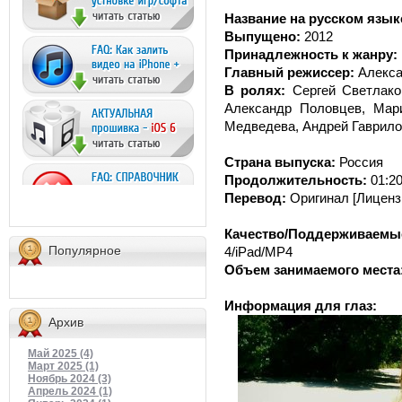
Название на русском язык
Выпущено:
2012
Принадлежность к жанру:
Главный режиссер:
Алекса
В ролях:
Сергей Светлаков
Александр Половцев, Мар
Медведева, Андрей Гаврил
Страна выпуска:
Россия
Продолжительность:
01:20
Перевод:
Оригинал [Лицензи
Качество/Поддерживаемые
Популярное
4/iPad/MP4
Объем занимаемого места
Информация для глаз:
Архив
Май 2025 (4)
Март 2025 (1)
Ноябрь 2024 (3)
Апрель 2024 (1)