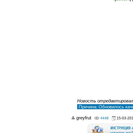
Новость отредактирова
Причина: Обновилось каче
greyfrut
4448
15-03-201