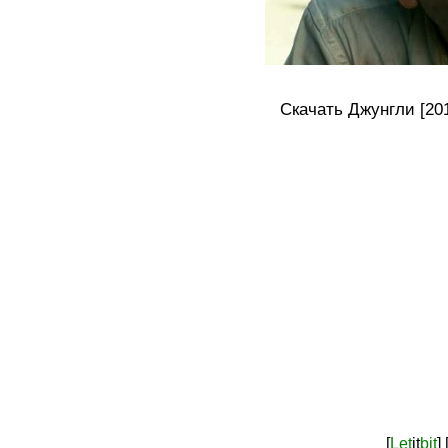
Скачать Джунгли [201
[
Let
it
bit
]