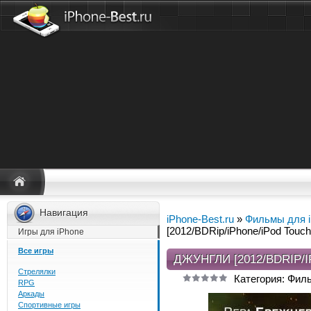
Навигация
iPhone-Best.ru
»
Фильмы для 
[2012/BDRip/iPhone/iPod Touch
Игры для iPhone
Все игры
ДЖУНГЛИ [2012/BDRIP/
Стрелялки
Категория: Фил
RPG
Аркады
Спортивные игры