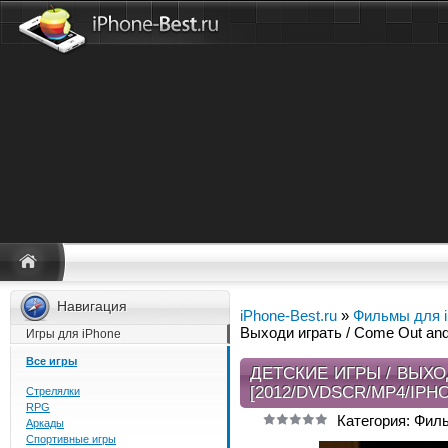
Навигация
iPhone-Best.ru
»
Фильмы для 
Выходи играть / Come Out and
Игры для iPhone
Все игры
ДЕТСКИЕ ИГРЫ / ВЫХО
[2012/DVDSCR/MP4/IPHO
Стрелялки
RPG
Категория: Фил
Аркады
Спортивные игры