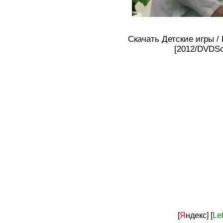
Скачать Детские игры /
[2012/DVDSc
[
Я
ндекс]
[
Le