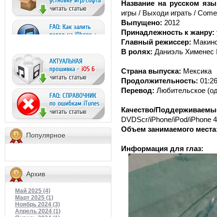
Название на русском язы
игры / Выходи играть / Come
Выпущено:
2012
Принадлежность к жанру:
Главный режиссер:
Макин
В ролях:
Даниэль Хименес К
Страна выпуска:
Мексика
Продолжительность:
01:26
Перевод:
Любительское (од
Качество/Подде
DVDScr/iPhone/iPod/iPhone 
Объем занимаемого места
Популярное
Информация для глаз:
Архив
Май 2025 (4)
Март 2025 (1)
Ноябрь 2024 (3)
Апрель 2024 (1)