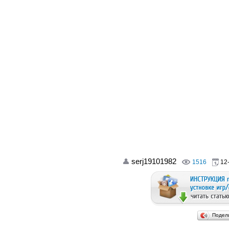
serj19101982
1516
12-
Подел