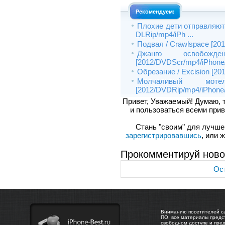
Рекомендуем:
Плохие дети отправляются
DLRip/mp4/iPh ...
Подвал / Crawlspace [201
Джанго освобожд
[2012/DVDScr/mp4/iPhone/
Обрезание / Excision [20
Молчаливый м
[2012/DVDRip/mp4/iPhone/
Привет, Уважаемый! Думаю, 
и пользоваться всеми прив
Стань "своим" для лучшего
зарегистрировавшись
, или 
Прокомментируй ново
Ост
Вниманию посетителей са
ПО, все материалы предс
свободном доступе и пре