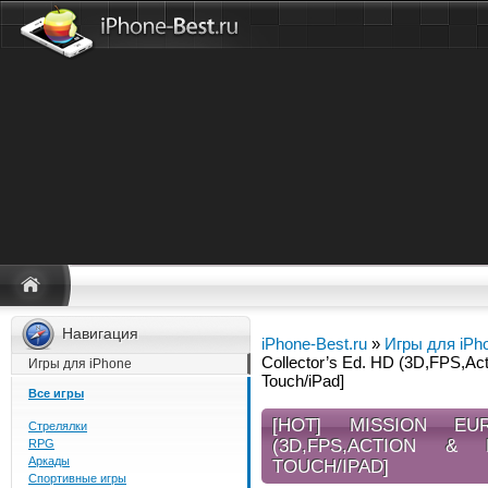
Навигация
iPhone-Best.ru
»
Игры для iPh
Collector’s Ed. HD (3D,FPS,Act
Игры для iPhone
Touch/iPad]
Все игры
[HOT] MISSION EU
Стрелялки
(3D,FPS,ACTION & R
RPG
Аркады
TOUCH/IPAD]
Спортивные игры