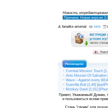
Новость отредактирова
Причина: Новая версия 3.
fanatks-arsenal
3433
8
Подел
Рекомендуем:
Combat Mission: Touch [1.3
Ants Mission Of Salvation 
Wave – Against every BEAT
Guerrilla Bob [1.40] [ipa/i
Monkey Dash [1.01] [iPhon
Привет, Уважаемый! Думаю, 
и пользоваться всеми прив
Стань "своим" для лучшего