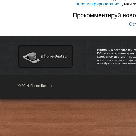
зарегистрировавшись
, или 
Прокомментируй ново
Ост
Вниманию посетителей са
ПО, все материалы предс
свободном доступе и пре
приводим ссылку на офиц
приобрести понравившее
© 2014 iPhone-Best.ru