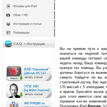
Фильмы для iPad
Обои + HD
Инструкции и статьи
Публикации
F.A.Q. + Инструкции
Вы на прямом пути к ва
оказаться на ледяной лун
вашей команды потерял св
недель назад. Вашу команд
нужную тех помощь. Вы узн
должны бороться за выжив
смерти. Найдете ли вы 
стрелковый шутер. Вас ждет
170 миссий с 5 эпизодами,
и врагов. Бросайте вызов 
для этого имеется своя а
огромное кол-во изменени
Поддержка iPad
Версия:
3.