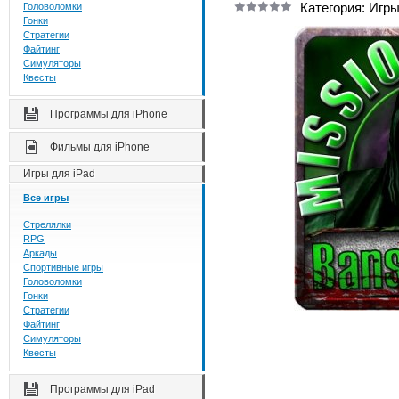
Категория: Игры
Головоломки
Гонки
Стратегии
Файтинг
Симуляторы
Квесты
Программы для iPhone
Фильмы для iPhone
Игры для iPad
Все игры
Стрелялки
RPG
Аркады
Спортивные игры
Головоломки
Гонки
Стратегии
Файтинг
Симуляторы
Квесты
Программы для iPad