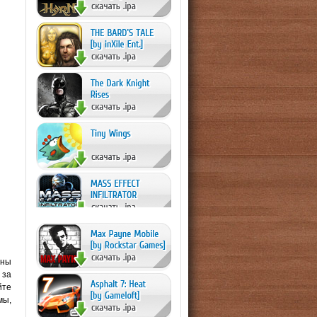
жны
 за
йте
мы,