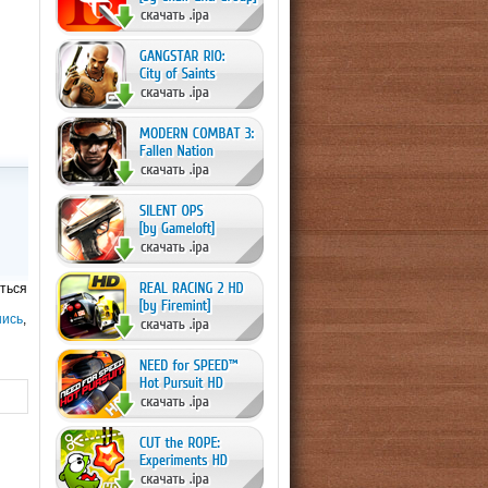
ться
шись
,