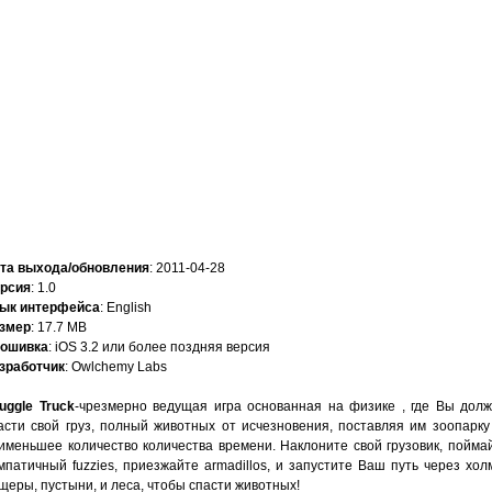
та выхода/обновления
: 2011-04-28
рсия
: 1.0
ык интерфейса
: English
змер
: 17.7 MB
ошивка
: iOS 3.2 или более поздняя версия
зработчик
: Owlchemy Labs
uggle Truck
-чрезмерно ведущая игра основанная на физике , где Вы дол
асти свой груз, полный животных от исчезновения, поставляя им зоопарку
именьшее количество количества времени. Наклоните свой грузовик, пойма
мпатичный fuzzies, приезжайте armadillos, и запустите Ваш путь через хол
щеры, пустыни, и леса, чтобы спасти животных!