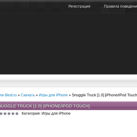
Регистрация
Правила поведен
ne-Best.ru
»
Скачать
»
Игры для iPhone
» Snuggle Truck [1.0] [iPhone/iPod Touch
UGGLE TRUCK [1.0] [IPHONE/IPOD TOUCH]
Категория: Игры для iPhone