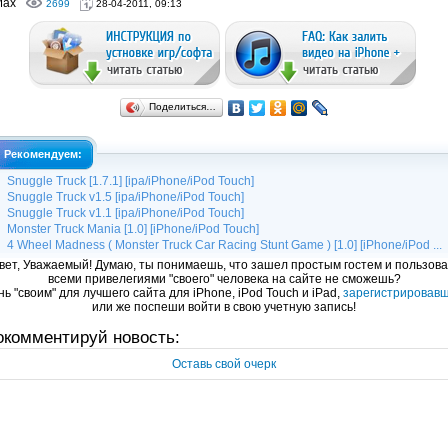
Max
2699
28-04-2011, 09:13
Поделиться…
Рекомендуем:
Snuggle Truck [1.7.1] [ipa/iPhone/iPod Touch]
Snuggle Truck v1.5 [ipa/iPhone/iPod Touch]
Snuggle Truck v1.1 [ipa/iPhone/iPod Touch]
Monster Truck Mania [1.0] [iPhone/iPod Touch]
4 Wheel Madness ( Monster Truck Car Racing Stunt Game ) [1.0] [iPhone/iPod ...
вет, Уважаемый! Думаю, ты понимаешь, что зашел простым гостем и пользова
всеми привелегиями "своего" человека на сайте не сможешь?
ь "своим" для лучшего сайта для iPhone, iPod Touch и iPad,
зарегистрировав
или же поспеши войти в свою учетную запись!
окомментируй новость:
Оставь свой очерк