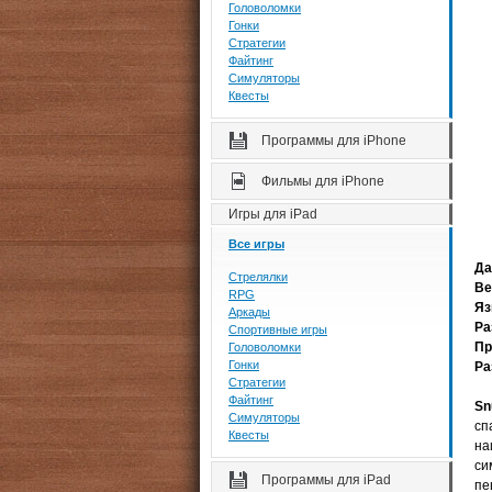
Головоломки
Гонки
Стратегии
Файтинг
Симуляторы
Квесты
Программы для iPhone
Фильмы для iPhone
Игры для iPad
Все игры
Да
Стрелялки
Ве
RPG
Яз
Аркады
Ра
Спортивные игры
Пр
Головоломки
Гонки
Ра
Стратегии
Файтинг
Sn
Симуляторы
сп
Квесты
на
си
Программы для iPad
пе