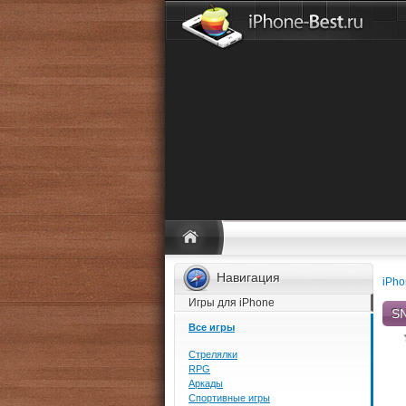
Навигация
iPho
Игры для iPhone
SN
Все игры
Стрелялки
RPG
Аркады
Спортивные игры