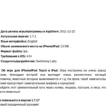
Дата релиза игры/программы в AppStore:
2011-12-22
Актуальная версия:
1.7.1
Язык интерфейса:
English
Обьем занимаемого места на iPhone/iPad:
13 MB
Формат файла:
ipa
Требования к iOS:
4.0+
Создатель/разработчик:
Owlchemy Labs
Об игре для iPhone/iPod Touch и iPad:
Игра построена на очень хоро
зики, благодаря которой она выглядит очень реалистично: катящи
узовичок, животные которые вываливаются и т.д. На фоне такой замечатель
зики-присуствует замечательная графика и саундтрек!
ойдите этот увлекательный путь через холмы, пещеры, пустыни, и леса, чт
асти животных!
о новенького в версии 1.7.1?
Новый праздничный грузовик!