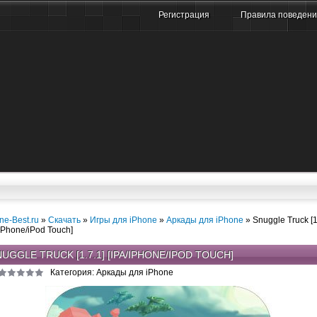
Регистрация
Правила поведен
ne-Best.ru
»
Скачать
»
Игры для iPhone
»
Аркады для iPhone
» Snuggle Truck [1
/iPhone/iPod Touch]
UGGLE TRUCK [1.7.1] [IPA/IPHONE/IPOD TOUCH]
Категория: Аркады для iPhone