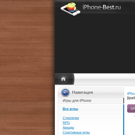
Навигация
iPho
[ipa
Игры для iPhone
SN
Все игры
Стрелялки
RPG
Аркады
Спортивные игры