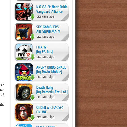
шей
йся
ной
обы