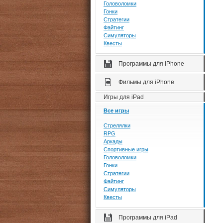
Головоломки
Гонки
Стратегии
Файтинг
Симуляторы
Квесты
Программы для iPhone
Фильмы для iPhone
Игры для iPad
Все игры
Стрелялки
RPG
Аркады
Спортивные игры
Головоломки
Гонки
Стратегии
Файтинг
Симуляторы
Квесты
Программы для iPad