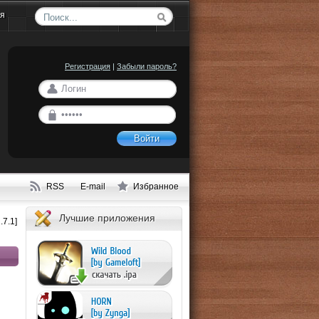
ия
Регистрация
|
Забыли пароль?
Войти
RSS
E-mail
Избранное
Лучшие приложения
.7.1]