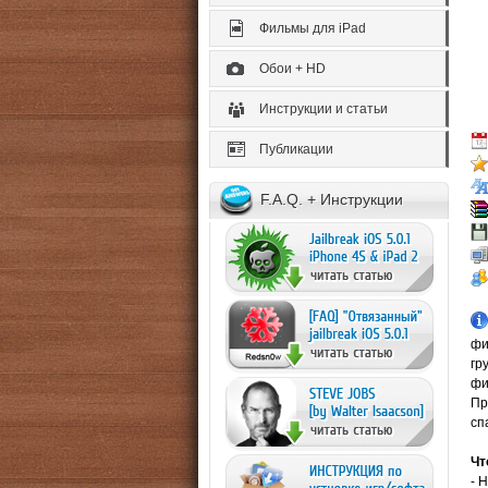
Фильмы для iPad
Обои + HD
Инструкции и статьи
Публикации
F.A.Q. + Инструкции
фи
гр
фи
Пр
сп
Чт
- 