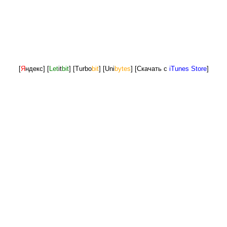
[
Я
ндекс]
[
Let
it
bit
]
[Turbo
bit
]
[Uni
bytes
]
[Скачать с
iTunes Store
]