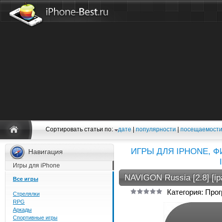
Сортировать статьи по:
дате
|
популярности
|
посещаемост
ИГРЫ ДЛЯ IPHONE, 
Навигация
Игры для iPhone
NAVIGON Russia [2.8] [ip
Все игры
Категория: Про
Стрелялки
RPG
Аркады
Спортивные игры