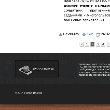
признана лучшей по верси
дополнительные материа
солдатами, противник
заданиями и многопользо
вам новые впечатления.
Belokurov
8281
13-01-
<
1
2
3
4
5
Вниманию посетителей са
ПО, все материалы предс
свободном доступе и пре
приводим ссылку на офиц
приобрести понравившее
© 2014 iPhone-Best.ru