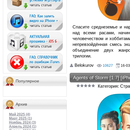
Спасите среднеземье и нар
над всеми расами, начин
человечеством и хоббитами
непревзойдённая смесь экш
объединение двух жанр
трилогии.
Belokurov
10627
16-03
Agents of Storm [1.7] [iP
Популярное
Категория: Стра
Архив
Май 2025 (4)
Март 2025 (1)
Ноябрь 2024 (3)
Апрель 2024 (1)