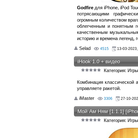
Godfire
для iPhone, iPod Tou
потрясающими графически
огромным количеством враг
облегченным и понятным г
качественным музыкальным
историю и времена легенд, 
Selad
4515
13-03-2023,
iHook 1.0 + видео
Категория: Игры
Комбинация классической а
управляете ракетой.
iMaster
3306
27-10-202
Мой Ам Ням [1.1.1] [iPho
Категория: Игры