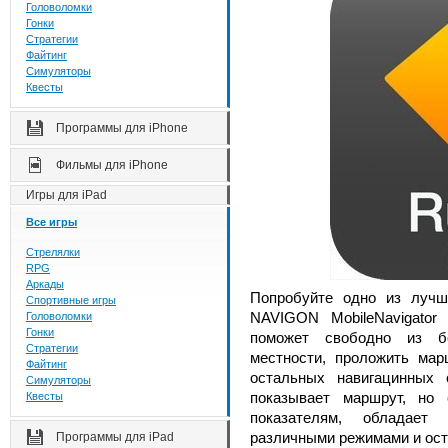
Головоломки
Гонки
Стратегии
Файтинг
Симуляторы
Квесты
Программы для iPhone
Фильмы для iPhone
Игры для iPad
Все игры
Стрелялки
RPG
Аркады
Попробуйте одно из лучш
Спортивные игры
NAVIGON MobileNavigator 
Головоломки
Гонки
поможет свободно из бе
Стратегии
местности, проложить мар
Файтинг
остальных навигацинных 
Симуляторы
показывает маршрут, но
Квесты
показателям, обладает
различными режимами и ост
Программы для iPad